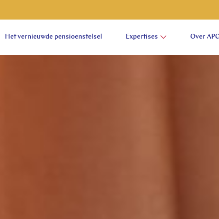
Het vernieuwde pensioenstelsel
Expertises
Over AP
aam