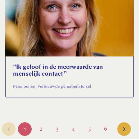
“Ik geloof in de meerwaarde van
menselĳk contact”
Pensioenen, Vernieuwde pensioenstelsel
1
2
3
4
5
6