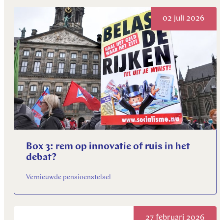
Ontdek alles
02 juli 2026
Ontdek alles
Ontdek alles
Box 3: rem op innovatie of ruis in het
debat?
Vernieuwde pensioenstelsel
27 februari 2026