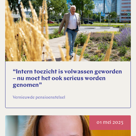
Selecteer uw taal
Engels
Nederlands
“Intern toezicht is volwassen geworden
– nu moet het ook serieus worden
genomen”
Vernieuwde pensioenstelsel
01 mei 2025