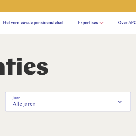
Het vernieuwde pensioenstelsel
Expertises
Over AP
aties
Jaar
aam
Alle jaren