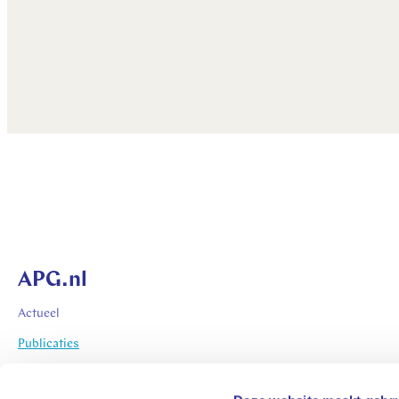
APG.nl
Actueel
Publicaties
Het vernieuwde pensioenstelsel