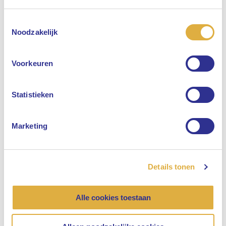
Toestemmingsselectie
Selecteer uw taal
Noodzakelijk
Engels
Voorkeuren
Nederlands
Ronald Wuijster in Leaders in Finance-
Statistieken
podcast
Onze organisatie, Beleggen
Marketing
07 april 2025
Details tonen
Alle cookies toestaan