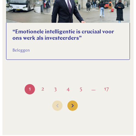
“Emotionele intelligentie is cruciaal voor
ons werk als investeerders”
Beleggen
1
2
3
4
5
17
…