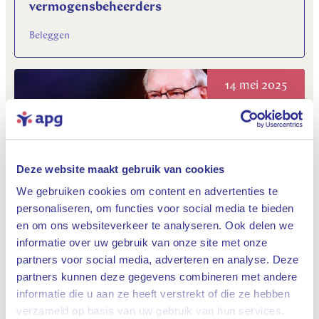
vermogensbeheerders
Beleggen
14 mei 2025
Deze website maakt gebruik van cookies
We gebruiken cookies om content en advertenties te
personaliseren, om functies voor social media te bieden
Wat kunnen beleggers leren van Warren
en om ons websiteverkeer te analyseren. Ook delen we
Buffett?
informatie over uw gebruik van onze site met onze
partners voor social media, adverteren en analyse. Deze
Financiële markten & economie, Beleggen
partners kunnen deze gegevens combineren met andere
informatie die u aan ze heeft verstrekt of die ze hebben
Sluiten
verzameld op basis van uw gebruik van hun services.
08 mei 2025