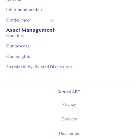
Interimopdrachten
Ontdek meer
Vacatures Zuid Limburg
Asset Management
Our story
Stages in Zuid-Limburg
Our process
Our insights
Sustainability-Related Disclosures
© 2026 APG
Privacy
Cookies
Disclaimer