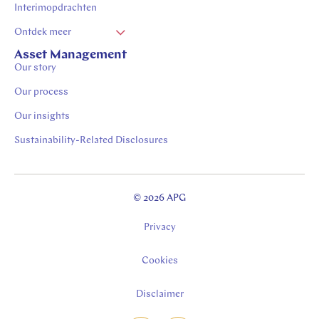
Interimopdrachten
Ontdek meer
Vacatures Zuid Limburg
Asset Management
Our story
Stages in Zuid-Limburg
Our process
Our insights
Sustainability-Related Disclosures
© 2026 APG
Privacy
Cookies
Disclaimer