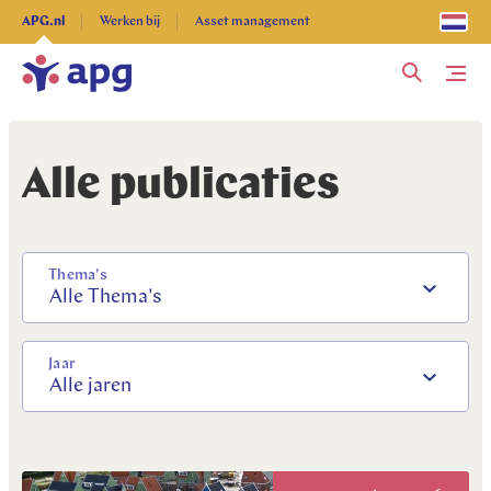
Ontdek alles
APG.nl
Werken bij
Asset management
Me
Alle publicaties
Thema's
Alle Thema's
Jaar
Alle jaren