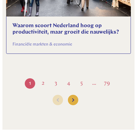
Waarom scoort Nederland hoog op
productiviteit, maar groeit die nauwelijks?
Financiële markten & economie
1
2
3
4
5
79
…