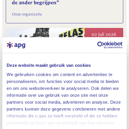
de ander begrijpen”
Onze organisatie
02 juli 2026
Deze website maakt gebruik van cookies
We gebruiken cookies om content en advertenties te
personaliseren, om functies voor social media te bieden
en om ons websiteverkeer te analyseren. Ook delen we
Box 3: rem op innovatie of ruis in het debat?
informatie over uw gebruik van onze site met onze
Vernieuwde pensioenstelsel
partners voor social media, adverteren en analyse. Deze
partners kunnen deze gegevens combineren met andere
informatie die u aan ze heeft verstrekt of die ze hebben
Sluiten
01 juli 2026
verzameld op basis van uw gebruik van hun services.