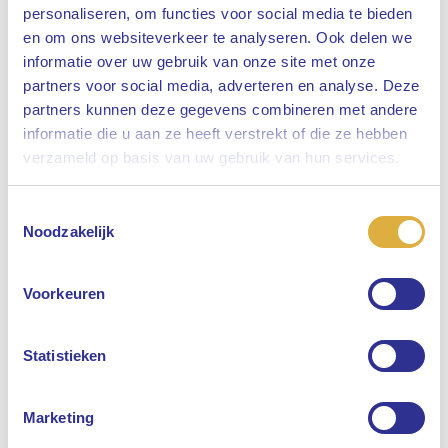
personaliseren, om functies voor social media te bieden
APG.nl
en om ons websiteverkeer te analyseren. Ook delen we
Actueel
informatie over uw gebruik van onze site met onze
Publicaties
partners voor social media, adverteren en analyse. Deze
partners kunnen deze gegevens combineren met andere
Het vernieuwde pensioenstelsel
informatie die u aan ze heeft verstrekt of die ze hebben
Sluiten
Expertises
verzameld op basis van uw gebruik van hun services.
Over APG
Toestemmingsselectie
Selecteer uw taal
Contact
Noodzakelijk
Werken bij APG
Vacatures
Engels
Voorkeuren
Meer dan een baan
Nederlands
Referral
Statistieken
Interimopdrachten
Ontdek meer
Marketing
Vacatures Zuid Limburg
Asset Management