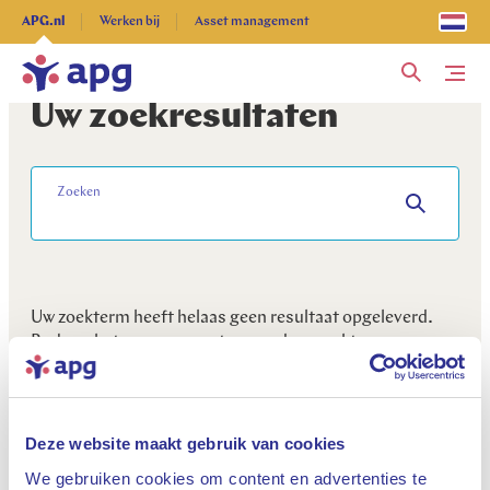
Ontdek alles
APG.nl
Werken bij
Asset management
Me
Uw zoekresultaten
Zoeken
Uw zoekterm heeft helaas geen resultaat opgeleverd.
Probeer het nog eens met een andere zoekterm.
Deze website maakt gebruik van cookies
We gebruiken cookies om content en advertenties te