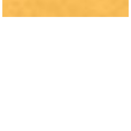
APG - samen bouwen
aan een goed pensioen
in een leefbare wereld
Onze dienstverlening