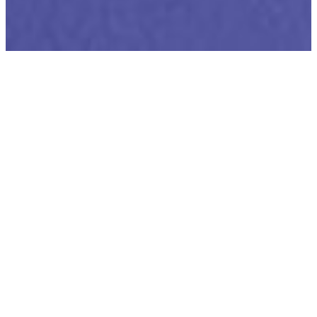
Vermogensbeheer
APG is een van ’s werelds grootste pensioenbeleggers.
Het vermogen dat we voor onze fondsen beheren, was eind
juni 2026
ongeveer
639 miljard
waard.
Samen hebben deze
fondsen
4,6 miljoen deelnemers.
We zijn trots dat we de
pensioengelden van deze fondsen en hun deelnemers