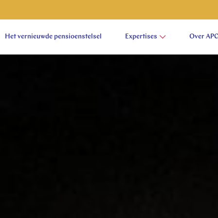
Het vernieuwde pensioenstelsel
Expertises
Over AP
aam