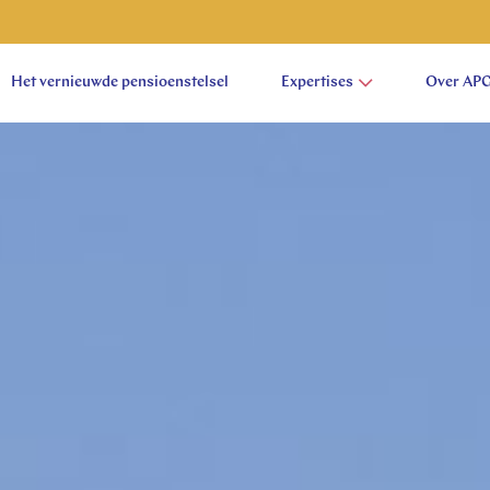
Het vernieuwde pensioenstelsel
Expertises
Over AP
aam