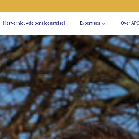
Het vernieuwde pensioenstelsel
Expertises
Over AP
aam