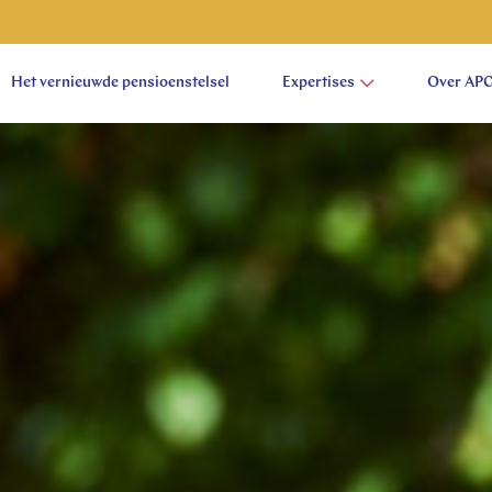
Het vernieuwde pensioenstelsel
Expertises
Over AP
aam