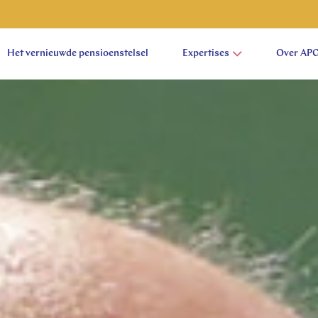
Het vernieuwde pensioenstelsel
Expertises
Over AP
aam