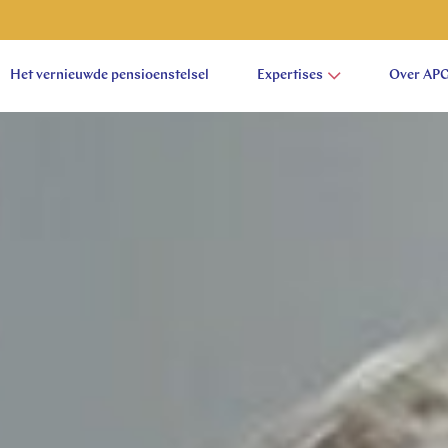
Het vernieuwde pensioenstelsel
Expertises
Over AP
aam