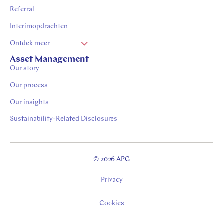
Referral
Interimopdrachten
Ontdek meer
Vacatures Zuid Limburg
Asset Management
Our story
Stages in Zuid-Limburg
Our process
Our insights
Sustainability-Related Disclosures
© 2026 APG
Privacy
Cookies