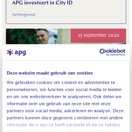
APG investeert in City ID
Achtergrond
15 september 2020
Deze website maakt gebruik van cookies
We gebruiken cookies om content en advertenties te
personaliseren, om functies voor social media te bieden
Meer of minder te besteden in 2021? 6
en om ons websiteverkeer te analyseren. Ook delen we
vragen over Prinsjesdag en pensioen
informatie over uw gebruik van onze site met onze
Pensioenen, Maatschappelijk betrokken
partners voor social media, adverteren en analyse. Deze
partners kunnen deze gegevens combineren met andere
informatie die u aan ze heeft verstrekt of die ze hebben
Sluiten
11 september 2020
verzameld op basis van uw gebruik van hun services.