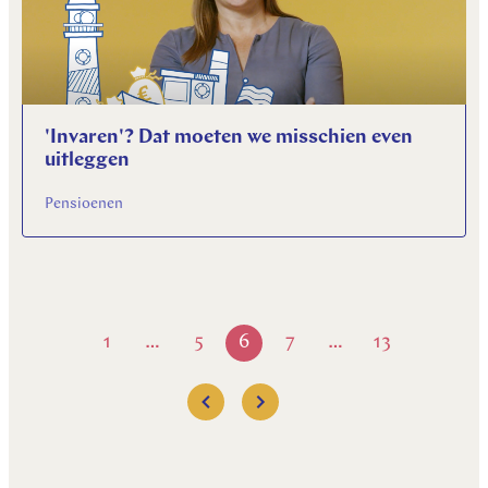
'Invaren'? Dat moeten we misschien even
uitleggen
Pensioenen
1
5
6
7
13
…
…