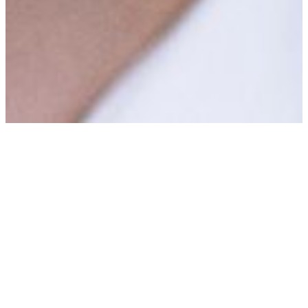
Gerard van Olphen te
gast bij BNR Zakendoen
Gepubliceerd op: