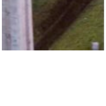
APG, NPS en Swiss Life
ronden overname
Portugees