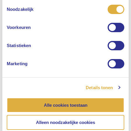
Toestemmingsselectie
Selecteer uw taal
Noodzakelijk
Engels
Voorkeuren
Nederlands
Statistieken
“Je hoeft niet alles te begrijpen om elkaar
met respect te behandelen”
Marketing
Onze organisatie, Maatschappelijk betrokken
14 mei 2025
Details tonen
Alle cookies toestaan
Alleen noodzakelijke cookies