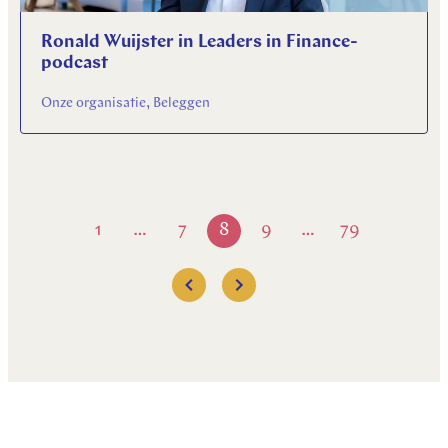
Ronald Wuijster in Leaders in Finance-
podcast
Onze organisatie, Beleggen
1
7
8
9
79
…
…