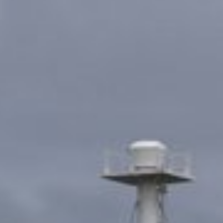
Sluiten
Selecteer uw taal