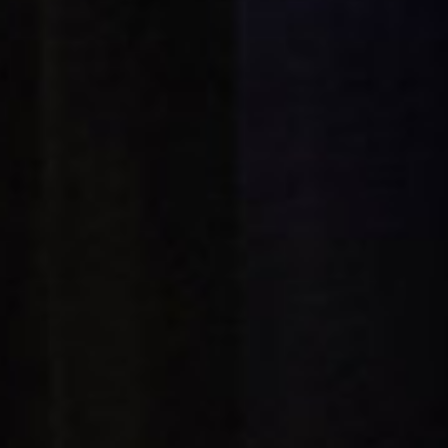
Sluiten
Selecteer uw taal