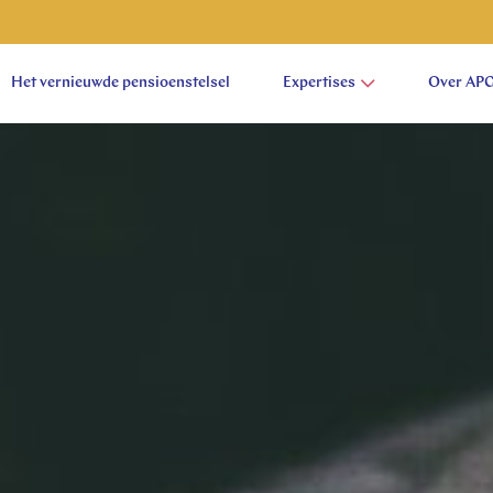
Het vernieuwde pensioenstelsel
Expertises
Over AP
aam