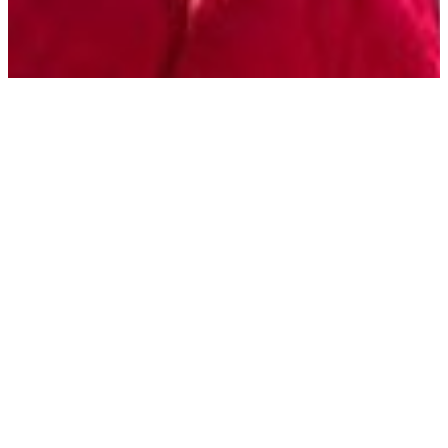
Wendela van Uchelen
benoemd tot General
Counsel APG
Gepubliceerd op:
17 mei 2019