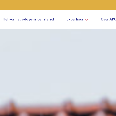
Het vernieuwde pensioenstelsel
Expertises
Over AP
aam