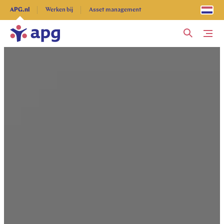
Ontdek alles
APG.nl
Werken bij
Asset management
Me