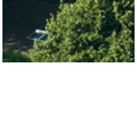
APG helpt
woningcorporaties aan
kapitaal