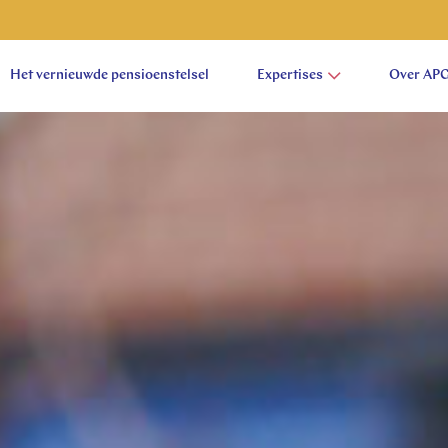
Het vernieuwde pensioenstelsel
Expertises
Over AP
aam