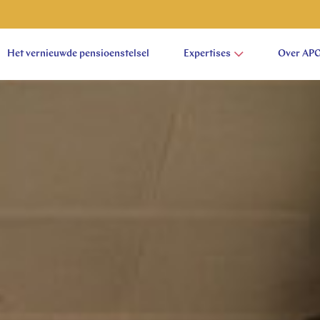
Het vernieuwde pensioenstelsel
Expertises
Over AP
aam