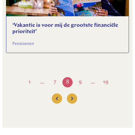
‘Vakantie is voor mij de grootste financiële
prioriteit’
Pensioenen
1
7
8
9
19
…
…