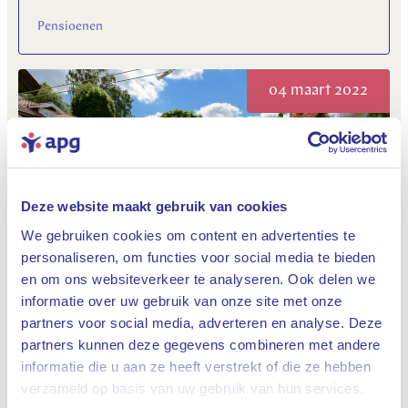
Pensioenen
04 maart 2022
Deze website maakt gebruik van cookies
We gebruiken cookies om content en advertenties te
personaliseren, om functies voor social media te bieden
Zweeds pensioen: niet royaal maar rijk aan
en om ons websiteverkeer te analyseren. Ook delen we
keuze
informatie over uw gebruik van onze site met onze
Pensioenen
partners voor social media, adverteren en analyse. Deze
partners kunnen deze gegevens combineren met andere
informatie die u aan ze heeft verstrekt of die ze hebben
Sluiten
02 maart 2022
verzameld op basis van uw gebruik van hun services.