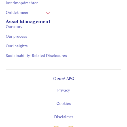
Interimopdrachten
Ontdek meer
Vacatures Zuid Limburg
Asset Management
Our story
Stages in Zuid-Limburg
Our process
Our insights
Sustainability-Related Disclosures
© 2026 APG
Privacy
Cookies
Disclaimer