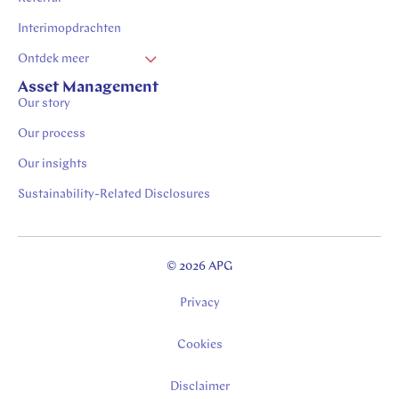
Interimopdrachten
Ontdek meer
Vacatures Zuid Limburg
Asset Management
Our story
Stages in Zuid-Limburg
Our process
Our insights
Sustainability-Related Disclosures
© 2026 APG
Privacy
Cookies
Disclaimer