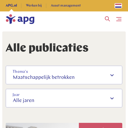
Ontdek alles
APG.nl
Werken bij
Asset management
Me
Alle publicaties
Thema's
Maatschappelijk betrokken
Jaar
Alle jaren