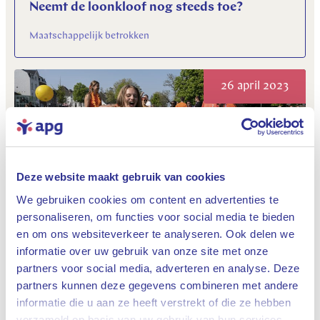
Neemt de loonkloof nog steeds toe?
Maatschappelijk betrokken
26 april 2023
Deze website maakt gebruik van cookies
We gebruiken cookies om content en advertenties te
personaliseren, om functies voor social media te bieden
Wat zijn de kosten en baten van een
en om ons websiteverkeer te analyseren. Ook delen we
nationale feestdag?
informatie over uw gebruik van onze site met onze
Maatschappelijk betrokken
partners voor social media, adverteren en analyse. Deze
partners kunnen deze gegevens combineren met andere
informatie die u aan ze heeft verstrekt of die ze hebben
Sluiten
24 april 2023
verzameld op basis van uw gebruik van hun services.