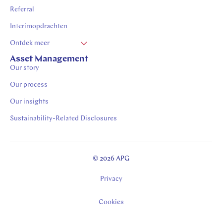
Referral
Interimopdrachten
Ontdek meer
Vacatures Zuid Limburg
Asset Management
Our story
Stages in Zuid-Limburg
Our process
Our insights
Sustainability-Related Disclosures
© 2026 APG
Privacy
Cookies