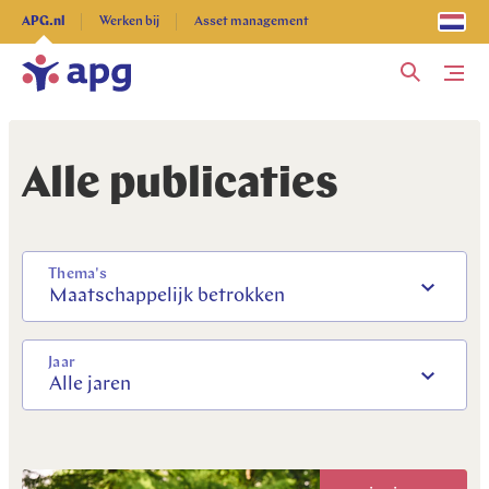
Ontdek alles
APG.nl
Werken bij
Asset management
Me
Alle publicaties
Thema's
Maatschappelijk betrokken
Jaar
Alle jaren