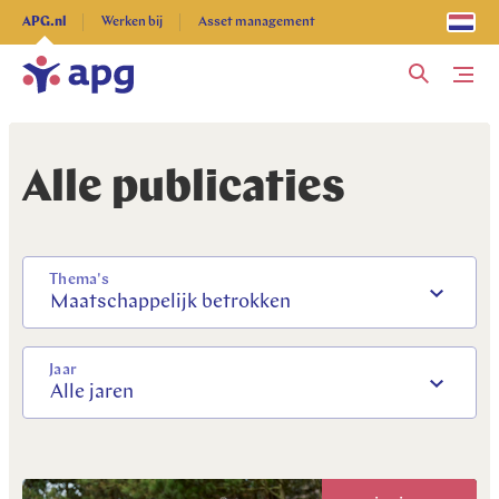
Ontdek alles
APG.nl
Werken bij
Asset management
Me
Alle publicaties
Thema's
Maatschappelijk betrokken
Jaar
Alle jaren