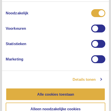
Toestemmingsselectie
Selecteer uw taal
Noodzakelijk
Engels
Voorkeuren
Nederlands
Statistieken
“In 2025 moet 40 procent van onze VP’s
vrouwelijk zijn”
Marketing
Onze organisatie, Maatschappelijk betrokken
11 april 2024
Details tonen
Alle cookies toestaan
Alleen noodzakelijke cookies