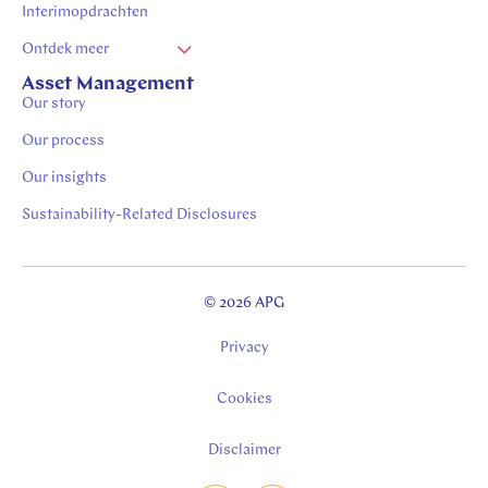
Interimopdrachten
Ontdek meer
Vacatures Zuid Limburg
Asset Management
Our story
Stages in Zuid-Limburg
Our process
Our insights
Sustainability-Related Disclosures
© 2026 APG
Privacy
Cookies
Disclaimer