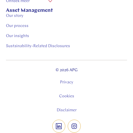
Ontdek meer
Vacatures Zuid Limburg
Asset Management
Our story
Stages in Zuid-Limburg
Our process
Our insights
Sustainability-Related Disclosures
© 2026 APG
Privacy
Cookies
Disclaimer