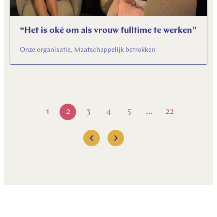
“Het is oké om als vrouw fulltime te werken”
Onze organisatie, Maatschappelijk betrokken
1
2
3
4
5
22
…