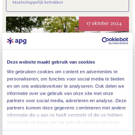
Maatschappelijk betrokken
17 oktober 2024
Deze website maakt gebruik van cookies
We gebruiken cookies om content en advertenties te
personaliseren, om functies voor social media te bieden
“Het is gek dat scholieren nauwelijks iets
en om ons websiteverkeer te analyseren. Ook delen we
leren over hun financiële huishouding”
informatie over uw gebruik van onze site met onze
Maatschappelijk betrokken
partners voor social media, adverteren en analyse. Deze
partners kunnen deze gegevens combineren met andere
informatie die u aan ze heeft verstrekt of die ze hebben
Sluiten
09 oktober 2024
verzameld op basis van uw gebruik van hun services.