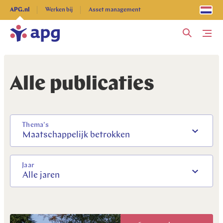
Ontdek alles
APG.nl
Werken bij
Asset management
Me
Alle publicaties
Thema's
Maatschappelijk betrokken
Jaar
Alle jaren