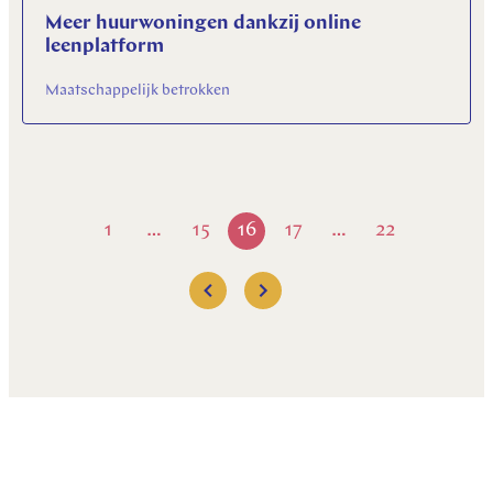
Meer huurwoningen dankzij online
leenplatform
Maatschappelijk betrokken
1
15
16
17
22
…
…