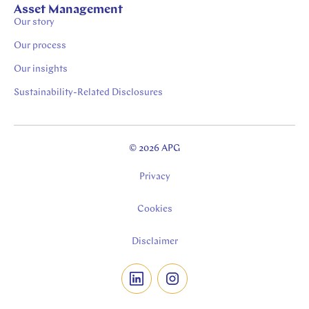
Vacatures Zuid Limburg
Asset Management
Our story
Stages in Zuid-Limburg
Our process
Our insights
Sustainability-Related Disclosures
© 2026 APG
Privacy
Cookies
Disclaimer