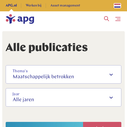
Ontdek alles
APG.nl
Werken bij
Asset management
Me
Alle publicaties
Thema's
Maatschappelijk betrokken
Jaar
Alle jaren