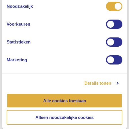
Toestemmingsselectie
Selecteer uw taal
Noodzakelijk
Engels
Voorkeuren
Nederlands
Statistieken
“Niet alles zou moeten draaien om groei”
Maatschappelijk betrokken, Financiële markten & economie, Pensioenen
Marketing
25 mei 2021
Details tonen
Alle cookies toestaan
Alleen noodzakelijke cookies