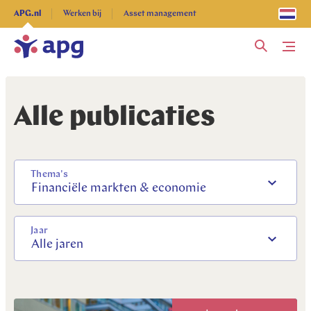
Ontdek alles
APG.nl
Werken bij
Asset management
Me
Alle publicaties
Thema's
Financiële markten & economie
Jaar
Alle jaren