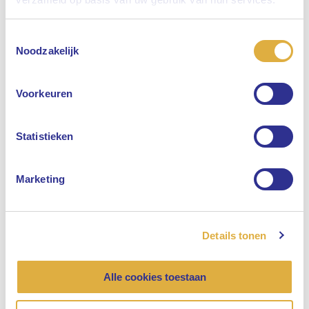
10 augustus 2022
Toestemmingsselectie
Selecteer uw taal
Noodzakelijk
Engels
Voorkeuren
Nederlands
Statistieken
Hoe afhankelijk is de Nederlandse economie
van China?
Marketing
Financiële markten & economie
28 juli 2022
Details tonen
Alle cookies toestaan