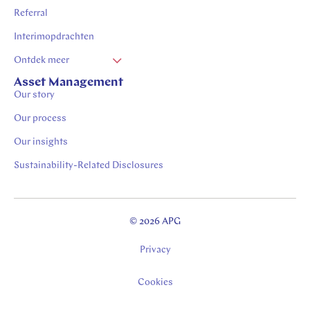
Referral
Interimopdrachten
Ontdek meer
Vacatures Zuid Limburg
Asset Management
Our story
Stages in Zuid-Limburg
Our process
Our insights
Sustainability-Related Disclosures
© 2026 APG
Privacy
Cookies