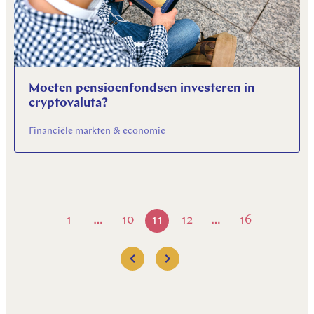
Moeten pensioenfondsen investeren in
cryptovaluta?
Financiële markten & economie
1
10
11
12
16
…
…