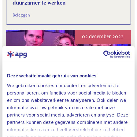
duurzamer te werken
Beleggen
02 december 2022
Deze website maakt gebruik van cookies
We gebruiken cookies om content en advertenties te
personaliseren, om functies voor social media te bieden
APG wint twee Investment & Pensioen
en om ons websiteverkeer te analyseren. Ook delen we
Europe-awards
informatie over uw gebruik van onze site met onze
Beleggen
partners voor social media, adverteren en analyse. Deze
partners kunnen deze gegevens combineren met andere
informatie die u aan ze heeft verstrekt of die ze hebben
Sluiten
28 november 2022
verzameld op basis van uw gebruik van hun services.