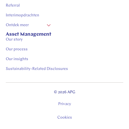
Referral
Interimopdrachten
Ontdek meer
Vacatures Zuid Limburg
Asset Management
Our story
Stages in Zuid-Limburg
Our process
Our insights
Sustainability-Related Disclosures
© 2026 APG
Privacy
Cookies