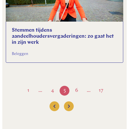
Stemmen tijdens
aandeelhoudersvergaderingen: zo gaat het
in zijn werk
Beleggen
1
4
5
6
17
…
…