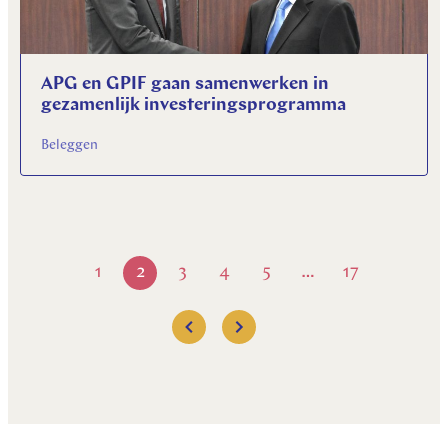
APG en GPIF gaan samenwerken in
gezamenlijk investeringsprogramma
Beleggen
1
2
3
4
5
17
…