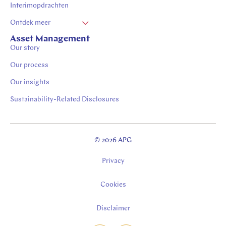
Interimopdrachten
Ontdek meer
Vacatures Zuid Limburg
Asset Management
Our story
Stages in Zuid-Limburg
Our process
Our insights
Sustainability-Related Disclosures
© 2026 APG
Privacy
Cookies
Disclaimer