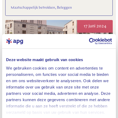
Maatschappelijk betrokken, Beleggen
17 juni 2024
Deze website maakt gebruik van cookies
We gebruiken cookies om content en advertenties te
personaliseren, om functies voor social media te bieden
APG werkt samen met ABP en Greystar aan
en om ons websiteverkeer te analyseren. Ook delen we
bouw 1.500 huurwoningen
informatie over uw gebruik van onze site met onze
Maatschappelijk betrokken, Beleggen
partners voor social media, adverteren en analyse. Deze
partners kunnen deze gegevens combineren met andere
informatie die u aan ze heeft verstrekt of die ze hebben
Sluiten
28 mei 2024
verzameld op basis van uw gebruik van hun services.